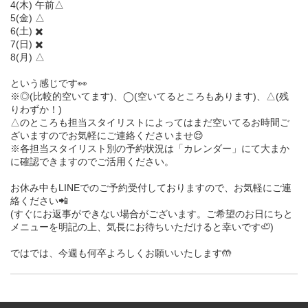
4(木) 午前△
5(金) △
6(土) ✖️
7(日) ✖️
8(月) △
という感じです👀
※◎(比較的空いてます)、◯(空いてるところもあります)、△(残
りわずか！)
△のところも担当スタイリストによってはまだ空いてるお時間ご
ざいますのでお気軽にご連絡くださいませ😌
※各担当スタイリスト別の予約状況は「カレンダー」にて大まか
に確認できますのでご活用ください。
お休み中もLINEでのご予約受付しておりますので、お気軽にご連
絡ください📲
(すぐにお返事ができない場合がございます。ご希望のお日にちと
メニューを明記の上、気長にお待ちいただけると幸いです🦥)
ではでは、今週も何卒よろしくお願いいたします🤲