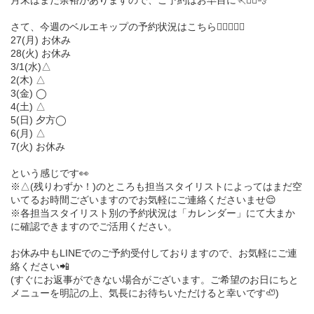
月末はまだ余裕がありますので、ご予約はお早目に🏃🏃‍♀️💨
さて、今週のベルエキップの予約状況はこちら💁🏻‍♀️💁‍♂️
27(月) お休み
28(火) お休み
3/1(水)△
2(木) △
3(金) ◯
4(土) △
5(日) 夕方◯
6(月) △
7(火) お休み
という感じです👀
※△(残りわずか！)のところも担当スタイリストによってはまだ空
いてるお時間ございますのでお気軽にご連絡くださいませ😌
※各担当スタイリスト別の予約状況は「カレンダー」にて大まか
に確認できますのでご活用ください。
お休み中もLINEでのご予約受付しておりますので、お気軽にご連
絡ください📲
(すぐにお返事ができない場合がございます。ご希望のお日にちと
メニューを明記の上、気長にお待ちいただけると幸いです🦥)