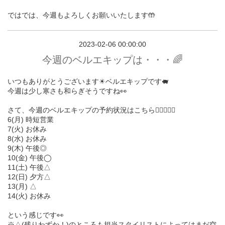
ではでは、今週もよろしくお願いいたします🤲
2023-02-06 00:00:00
今週のベルエキップは・・・🌈
いつもありがとうございます☀︎ベルエキップです🐖
今週は少し寒さも和らぎそうですね👀
さて、今週のベルエキップの予約状況はこちら💁🏻‍♀️💁‍♂️
6(月) 時短営業
7(火) お休み
8(水) お休み
9(木) 午後◎
10(金) 午後◯
11(土) 午後△
12(日) 夕方△
13(月) △
14(火) お休み
という感じです👀
※△(残りわずか！)のところも担当スタイリストによってはまだ空