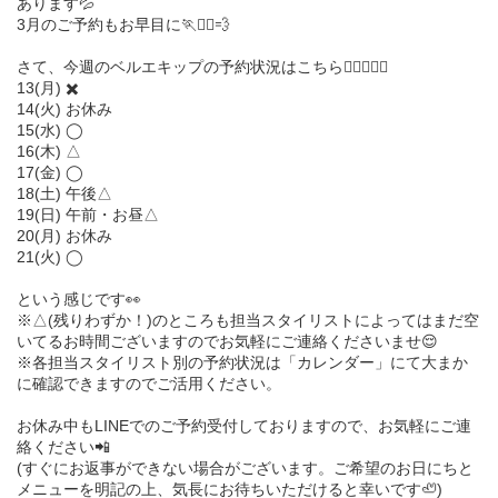
あります💦
3月のご予約もお早目に🏃🏃‍♀️💨
さて、今週のベルエキップの予約状況はこちら💁🏻‍♀️💁‍♂️
13(月) ✖️
14(火) お休み
15(水) ◯
16(木) △
17(金) ◯
18(土) 午後△
19(日) 午前・お昼△
20(月) お休み
21(火) ◯
という感じです👀
※△(残りわずか！)のところも担当スタイリストによってはまだ空
いてるお時間ございますのでお気軽にご連絡くださいませ😌
※各担当スタイリスト別の予約状況は「カレンダー」にて大まか
に確認できますのでご活用ください。
お休み中もLINEでのご予約受付しておりますので、お気軽にご連
絡ください📲
(すぐにお返事ができない場合がございます。ご希望のお日にちと
メニューを明記の上、気長にお待ちいただけると幸いです🦥)