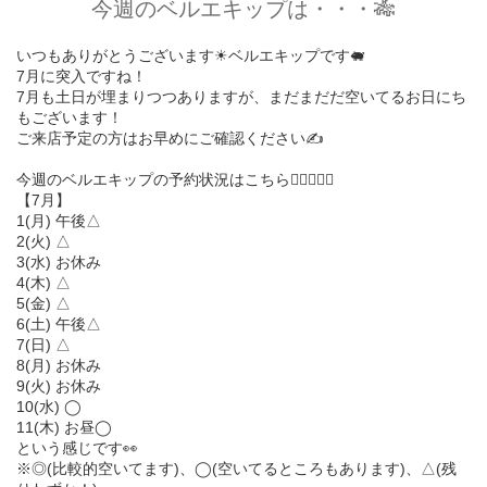
今週のベルエキップは・・・🎋
いつもありがとうございます☀︎ベルエキップです🐖
7月に突入ですね！
7月も土日が埋まりつつありますが、まだまだだ空いてるお日にち
もございます！
ご来店予定の方はお早めにご確認ください✍️
今週のベルエキップの予約状況はこちら💁🏻‍♀️💁‍♂️
【7月】
1(月) 午後△
2(火) △
3(水) お休み
4(木) △
5(金) △
6(土) 午後△
7(日) △
8(月) お休み
9(火) お休み
10(水) ◯
11(木) お昼◯
という感じです👀
※◎(比較的空いてます)、◯(空いてるところもあります)、△(残