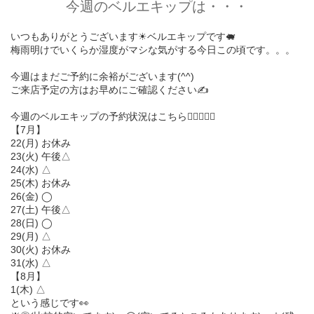
今週のベルエキップは・・・
いつもありがとうございます☀︎ベルエキップです🐖
梅雨明けでいくらか湿度がマシな気がする今日この頃です。。。
今週はまだご予約に余裕がございます(^^)
ご来店予定の方はお早めにご確認ください✍️
今週のベルエキップの予約状況はこちら💁🏻‍♀️💁‍♂️
【7月】
22(月) お休み
23(火) 午後△
24(水) △
25(木) お休み
26(金) ◯
27(土) 午後△
28(日) ◯
29(月) △
30(火) お休み
31(水) △
【8月】
1(木) △
という感じです👀