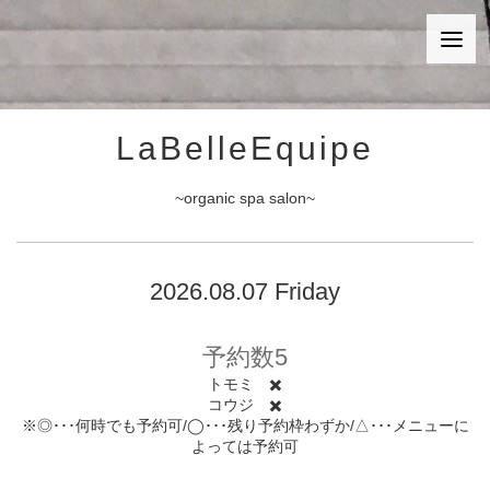
LaBelleEquipe
~organic spa salon~
2026.08.07 Friday
予約数5
トモミ ✖️
コウジ ✖️
※◎･･･何時でも予約可/◯･･･残り予約枠わずか/△･･･メニューに
よっては予約可