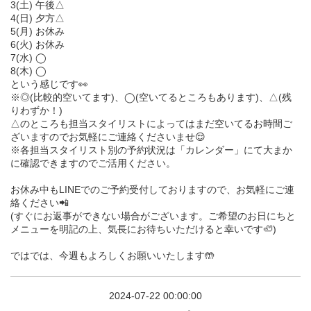
3(土) 午後△
4(日) 夕方△
5(月) お休み
6(火) お休み
7(水) ◯
8(木) ◯
という感じです👀
※◎(比較的空いてます)、◯(空いてるところもあります)、△(残
りわずか！)
△のところも担当スタイリストによってはまだ空いてるお時間ご
ざいますのでお気軽にご連絡くださいませ😌
※各担当スタイリスト別の予約状況は「カレンダー」にて大まか
に確認できますのでご活用ください。
お休み中もLINEでのご予約受付しておりますので、お気軽にご連
絡ください📲
(すぐにお返事ができない場合がございます。ご希望のお日にちと
メニューを明記の上、気長にお待ちいただけると幸いです🦥)
ではでは、今週もよろしくお願いいたします🤲
2024-07-22 00:00:00