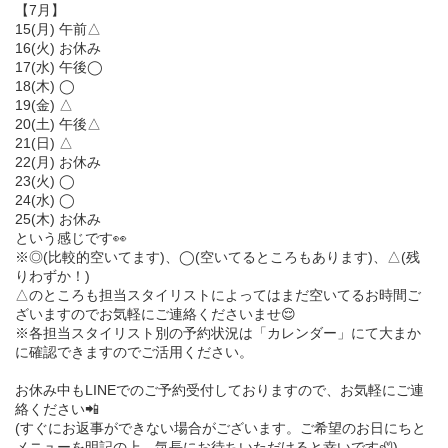
【7月】
15(月) 午前△
16(火) お休み
17(水) 午後◯
18(木) ◯
19(金) △
20(土) 午後△
21(日) △
22(月) お休み
23(火) ◯
24(水) ◯
25(木) お休み
という感じです👀
※◎(比較的空いてます)、◯(空いてるところもあります)、△(残
りわずか！)
△のところも担当スタイリストによってはまだ空いてるお時間ご
ざいますのでお気軽にご連絡くださいませ😌
※各担当スタイリスト別の予約状況は「カレンダー」にて大まか
に確認できますのでご活用ください。
お休み中もLINEでのご予約受付しておりますので、お気軽にご連
絡ください📲
(すぐにお返事ができない場合がございます。ご希望のお日にちと
メニューを明記の上、気長にお待ちいただけると幸いです🦥)