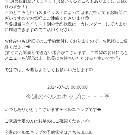
※◎(比較的空いてます)、◯(空いてるところもあります)、△(残
りわずか！)
△のところも担当スタイリストによってはまだ空いてるお時間ご
ざいますのでお気軽にご連絡くださいませ😌
※各担当スタイリスト別の予約状況は「カレンダー」にて大まか
に確認できますのでご活用ください。
お休み中もLINEでのご予約受付しておりますので、お気軽にご連
絡ください📲
(すぐにお返事ができない場合がございます。ご希望のお日にちと
メニューを明記の上、気長にお待ちいただけると幸いです🦥)
ではでは、今週もよろしくお願いいたします🤲
2024-07-15 00:00:00
今週のベルエキップは・・・☔️
いつもありがとうございます☀︎ベルエキップです🐖
ご来店予定の方はお早めにご確認ください✍️
今週のベルエキップの予約状況はこちら💁🏻‍♀️💁‍♂️