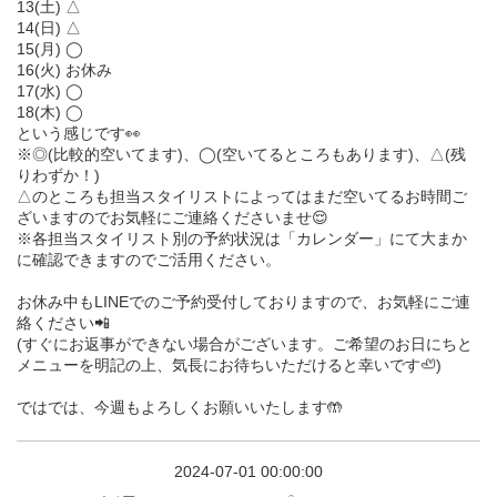
13(土) △
14(日) △
15(月) ◯
16(火) お休み
17(水) ◯
18(木) ◯
という感じです👀
※◎(比較的空いてます)、◯(空いてるところもあります)、△(残
りわずか！)
△のところも担当スタイリストによってはまだ空いてるお時間ご
ざいますのでお気軽にご連絡くださいませ😌
※各担当スタイリスト別の予約状況は「カレンダー」にて大まか
に確認できますのでご活用ください。
お休み中もLINEでのご予約受付しておりますので、お気軽にご連
絡ください📲
(すぐにお返事ができない場合がございます。ご希望のお日にちと
メニューを明記の上、気長にお待ちいただけると幸いです🦥)
ではでは、今週もよろしくお願いいたします🤲
2024-07-01 00:00:00