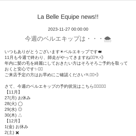
La Belle Equipe news!!
2023-11-27 00:00:00
今週のベルエキップは・・・🌨️
いつもありがとうございます☀︎ベルエキップです🐖
11月も今週で終わり、師走がやってきますね🏃‍♀️🏃💨
年内に髪の毛を綺麗にしておきたい方はそろそろご予約を取って
おくと安心です✨💇‍♂️
ご来店予定の方はお早めにご確認ください🏃🏃‍♀️💨
さて、今週のベルエキップの予約状況はこちら💁🏻‍♀️💁‍♂️
【11月】
27(月) お休み
28(火) ◯
29(水) ◎
30(木) △
【12月】
1(金) お休み
2(土) ✖️