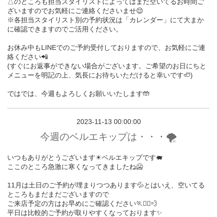
△のところも担当スタイリストによってはまだ空いてるお時間ご
ざいますのでお気軽にご連絡くださいませ😌
※各担当スタイリスト別の予約状況は「カレンダー」にて大まか
に確認できますのでご活用ください。
お休み中もLINEでのご予約受付しておりますので、お気軽にご連
絡ください📲
(すぐにお返事ができない場合がございます。ご希望のお日にちと
メニューを明記の上、気長にお待ちいただけると幸いです🦥)
ではでは、今週もよろしくお願いいたします🤲
2023-11-13 00:00:00
今週のベルエキップは・・・🌪️
いつもありがとうございます☀︎ベルエキップです🐖
ここのところ急激に寒くなってきましたね🥶
11月は土日のご予約が埋まりつつあります💦とはいえ、空いてる
ところもまだまだございますので
ご来店予定の方はお早めにご確認ください🏃🏃‍♀️💨
平日は比較的ご予約が取りやすくなっております✨