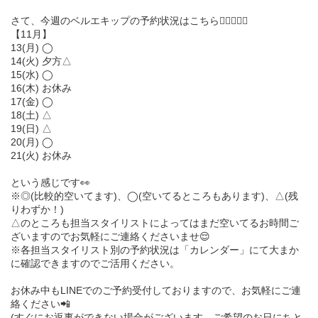
さて、今週のベルエキップの予約状況はこちら💁🏻‍♀️💁‍♂️
【11月】
13(月) ◯
14(火) 夕方△
15(水) ◯
16(木) お休み
17(金) ◯
18(土) △
19(日) △
20(月) ◯
21(火) お休み
という感じです👀
※◎(比較的空いてます)、◯(空いてるところもあります)、△(残
りわずか！)
△のところも担当スタイリストによってはまだ空いてるお時間ご
ざいますのでお気軽にご連絡くださいませ😌
※各担当スタイリスト別の予約状況は「カレンダー」にて大まか
に確認できますのでご活用ください。
お休み中もLINEでのご予約受付しておりますので、お気軽にご連
絡ください📲
(すぐにお返事ができない場合がございます。ご希望のお日にちと