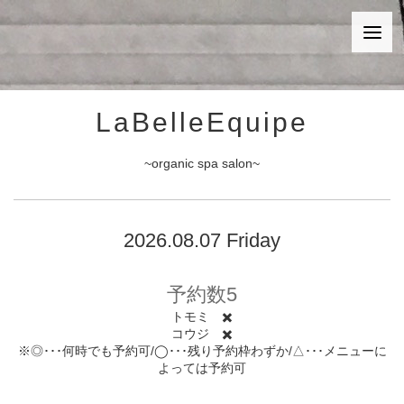
LaBelleEquipe
~organic spa salon~
2026.08.07 Friday
予約数5
トモミ ✖️
コウジ ✖️
※◎･･･何時でも予約可/◯･･･残り予約枠わずか/△･･･メニューに
よっては予約可