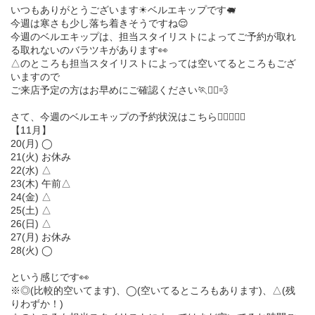
いつもありがとうございます☀︎ベルエキップです🐖
今週は寒さも少し落ち着きそうですね😌
今週のベルエキップは、担当スタイリストによってご予約が取れ
る取れないのバラツキがあります👀
△のところも担当スタイリストによっては空いてるところもござ
いますので
ご来店予定の方はお早めにご確認ください🏃🏃‍♀️💨
さて、今週のベルエキップの予約状況はこちら💁🏻‍♀️💁‍♂️
【11月】
20(月) ◯
21(火) お休み
22(水) △
23(木) 午前△
24(金) △
25(土) △
26(日) △
27(月) お休み
28(火) ◯
という感じです👀
※◎(比較的空いてます)、◯(空いてるところもあります)、△(残
りわずか！)