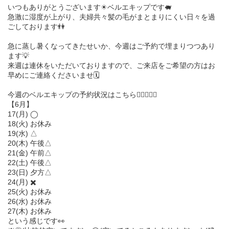
いつもありがとうございます☀︎ベルエキップです🐖
急激に湿度が上がり、夫婦共々髪の毛がまとまりにくい日々を過
ごしております👫
急に蒸し暑くなってきたせいか、今週はご予約で埋まりつつあり
ます💡
来週は連休をいただいておりますので、ご来店をご希望の方はお
早めにご連絡くださいませ🗓️
今週のベルエキップの予約状況はこちら💁🏻‍♀️💁‍♂️
【6月】
17(月) ◯
18(火) お休み
19(水) △
20(木) 午後△
21(金) 午前△
22(土) 午後△
23(日) 夕方△
24(月) ✖️
25(火) お休み
26(水) お休み
27(木) お休み
という感じです👀