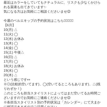
最近はカラーをしていてもナチュラルに、リスクも少なくかけら
れる薬液も出てきています✨
気になる方はお気軽にご相談くださいませ😌
今週のベルエキップの予約状況はこちら💁🏻‍♀️💁‍♂️
【6月】
10(月) △
11(火) ◯
12(水) お休み
13(木) ◯
14(金) ◯
15(土) 午後△
16(日) △
17(月) ◯
18(火) お休み
19(水) ◯
20(木) △
という感じです👀
※◎(比較的空いてます)、◯(空いてるところもあります)、△(残
りわずか！)
△のところも担当スタイリストによってはまだ空いてるお時間ご
ざいますのでお気軽にご連絡くださいませ😌
※各担当スタイリスト別の予約状況は「カレンダー」にて大まか
に確認できますのでご活用ください。