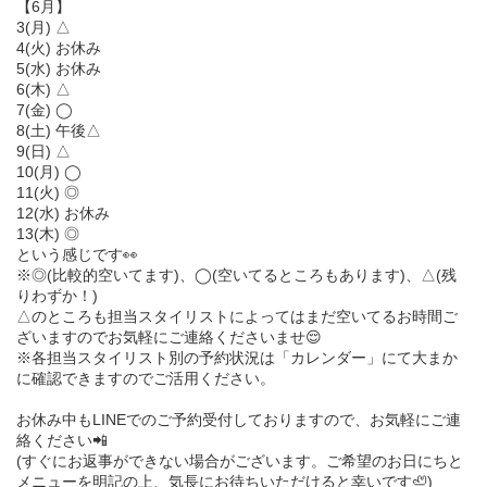
【6月】
3(月) △
4(火) お休み
5(水) お休み
6(木) △
7(金) ◯
8(土) 午後△
9(日) △
10(月) ◯
11(火) ◎
12(水) お休み
13(木) ◎
という感じです👀
※◎(比較的空いてます)、◯(空いてるところもあります)、△(残
りわずか！)
△のところも担当スタイリストによってはまだ空いてるお時間ご
ざいますのでお気軽にご連絡くださいませ😌
※各担当スタイリスト別の予約状況は「カレンダー」にて大まか
に確認できますのでご活用ください。
お休み中もLINEでのご予約受付しておりますので、お気軽にご連
絡ください📲
(すぐにお返事ができない場合がございます。ご希望のお日にちと
メニューを明記の上、気長にお待ちいただけると幸いです🦥)