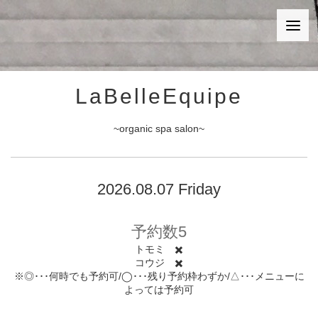
LaBelleEquipe
~organic spa salon~
2026.08.07 Friday
予約数5
トモミ ✖️
コウジ ✖️
※◎･･･何時でも予約可/◯･･･残り予約枠わずか/△･･･メニューに
よっては予約可