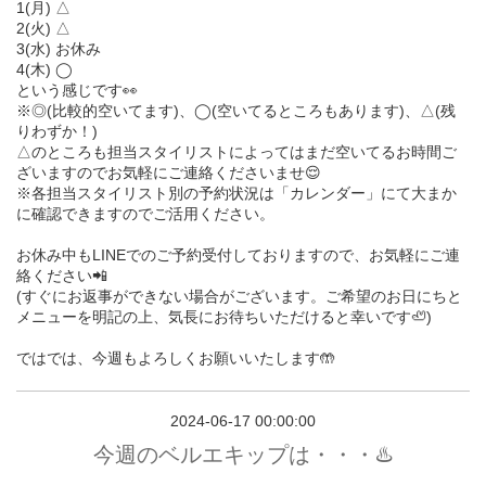
1(月) △
2(火) △
3(水) お休み
4(木) ◯
という感じです👀
※◎(比較的空いてます)、◯(空いてるところもあります)、△(残
りわずか！)
△のところも担当スタイリストによってはまだ空いてるお時間ご
ざいますのでお気軽にご連絡くださいませ😌
※各担当スタイリスト別の予約状況は「カレンダー」にて大まか
に確認できますのでご活用ください。
お休み中もLINEでのご予約受付しておりますので、お気軽にご連
絡ください📲
(すぐにお返事ができない場合がございます。ご希望のお日にちと
メニューを明記の上、気長にお待ちいただけると幸いです🦥)
ではでは、今週もよろしくお願いいたします🤲
2024-06-17 00:00:00
今週のベルエキップは・・・♨️