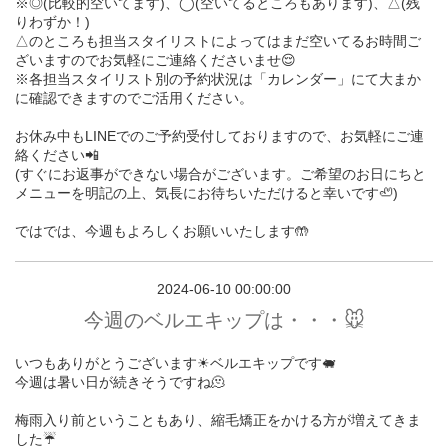
※◎(比較的空いてます)、◯(空いてるところもあります)、△(残
りわずか！)
△のところも担当スタイリストによってはまだ空いてるお時間ご
ざいますのでお気軽にご連絡くださいませ😌
※各担当スタイリスト別の予約状況は「カレンダー」にて大まか
に確認できますのでご活用ください。
お休み中もLINEでのご予約受付しておりますので、お気軽にご連
絡ください📲
(すぐにお返事ができない場合がございます。ご希望のお日にちと
メニューを明記の上、気長にお待ちいただけると幸いです🦥)
ではでは、今週もよろしくお願いいたします🤲
2024-06-10 00:00:00
今週のベルエキップは・・・🐭
いつもありがとうございます☀︎ベルエキップです🐖
今週は暑い日が続きそうですね🫠
梅雨入り前ということもあり、縮毛矯正をかける方が増えてきま
した☔️