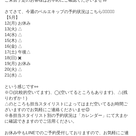
ご来店予定のお客様はお早めにご確認くださいませ🐑
さてさて、今週のベルエキップの予約状況はこちら💁🏻‍♀️💁‍♂️
【5月】
12(月) お休み
13(火) △
14(水) △
15(木) △
16(金) △
17(土) 午後△
18(日) ✖️
19(月) お休み
20(火) △
21(水) △
という感じです👀
※◎(比較的空いてます)、◯(空いてるところもあります)、△(残
りわずか！)
△のところも担当スタイリストによってはまだ空いてるお時間ご
ざいますのでお気軽にご連絡くださいませ😌
※各担当スタイリスト別の予約状況は「カレンダー」にて大まか
に確認できますのでご活用ください。
お休み中もLINEでのご予約受付しておりますので、お気軽にご連