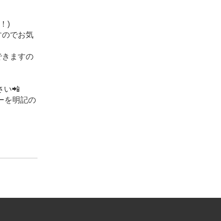
！)
すのでお気
できますの
い📲
ーを明記の