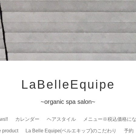
LaBelleEquipe
~organic spa salon~
ws!!
カレンダー
ヘアスタイル
メニュー※税込価格に
e product
La Belle Equipe(ベルエキップ)のこだわり
予約