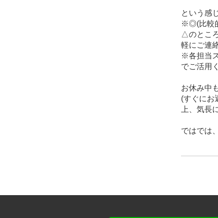
という感じ
※◎(比較
△のとこ
軽にご連絡
※各担当
でご活用
お休み中も
(すぐに
上、気長に
ではでは