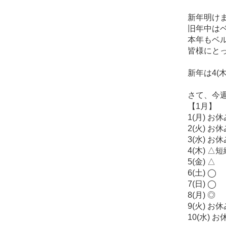
新年明けま
旧年中は
本年もベ
皆様にとっ
新年は4(
さて、今週の
【1月】
1(月) お
2(火) お
3(水) お
4(木) △
5(金) △
6(土) ◯
7(日) ◯
8(月) ◎
9(火) お
10(水) お