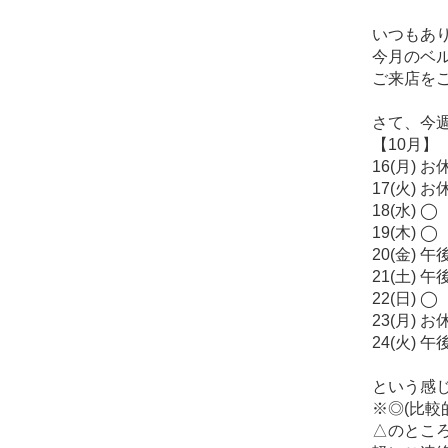
いつもあり
今月のベ
ご来店を
さて、今週の
【10月】
16(月) お
17(火) お
18(水) ◯
19(木) ◯
20(金) 
21(土) 
22(日) ◯
23(月) お
24(火) 
という感じ
※◎(比較
△のとこ