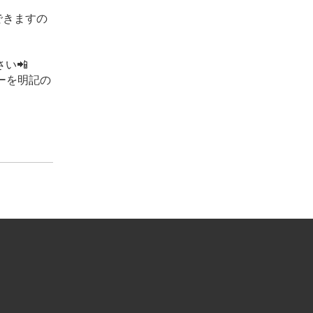
できますの
い📲
ーを明記の