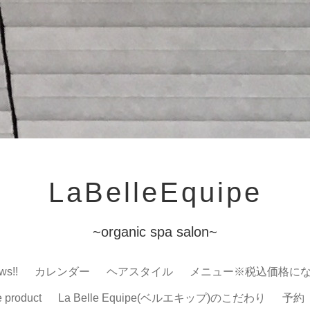
LaBelleEquipe
~organic spa salon~
ws!!
カレンダー
ヘアスタイル
メニュー※税込価格に
e product
La Belle Equipe(ベルエキップ)のこだわり
予約