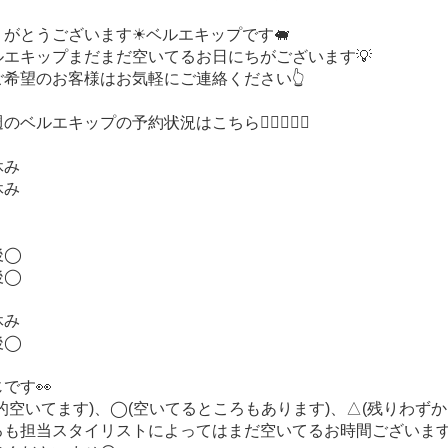
がとうございます☀︎ベルエキップです🐖
ルエキップまだまだ空いてるお日にちがございます💡
ご希望のお客様はお気軽にご連絡ください👆
ベルエキップの予約状況はこちら💁🏻‍♀️💁‍♂️
休み
休み
午後◯
午後◯
休み
午後◯
です👀
的空いてます)、◯(空いてるところもあります)、△(残りわずか
ろも担当スタイリストによってはまだ空いてるお時間ございま