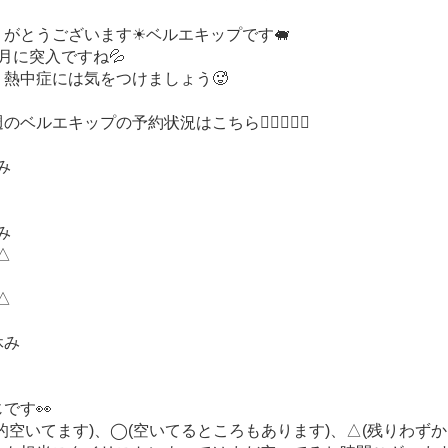
がとうございます☀︎ベルエキップです🐖
月に突入ですね💦
熱中症には気をつけましょう🥵
ベルエキップの予約状況はこちら💁🏻‍♀️💁‍♂️
休み
休み
後△
後△
休み
です👀
的空いてます)、◯(空いてるところもあります)、△(残りわずか