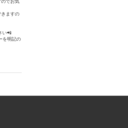
すのでお気
できますの
い📲
ーを明記の