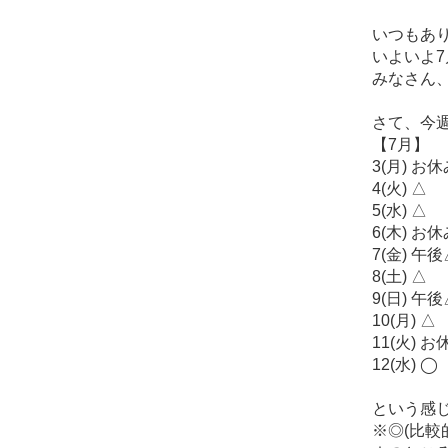
いつもあり
いよいよ7
みなさん、
さて、今週の
【7月】
3(月) お
4(火) △
5(水) △
6(木) お
7(金) 午
8(土) △
9(日) 午
10(月) △
11(火) お
12(水) ◯
という感じ
※◎(比較