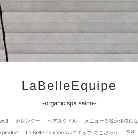
LaBelleEquipe
~organic spa salon~
ws!!
カレンダー
ヘアスタイル
メニュー※税込価格に
e product
La Belle Equipe(ベルエキップ)のこだわり
予約