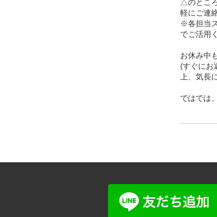
△のとこ
軽にご連絡
※各担当
でご活用
お休み中も
(すぐに
上、気長に
ではでは