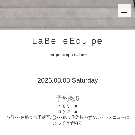
LaBelleEquipe
~organic spa salon~
2026.08.08 Saturday
予約数5
トモミ ✖️
コウジ ✖️
※◎･･･何時でも予約可/◯･･･残り予約枠わずか/△･･･メニューに
よっては予約可