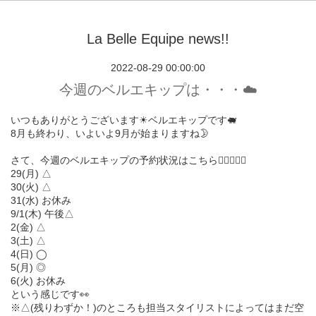
La Belle Equipe news!!
2022-08-29 00:00:00
今週のベルエキップは・・・☁️
いつもありがとうございます☀︎ベルエキップです🐖
8月も終わり、いよいよ9月が始まりますね🌛
さて、今週のベルエキップの予約状況はこちら💁🏻‍♀️💁‍♂️
29(月) △
30(火) △
31(水) お休み
9/1(木) 午後△
2(金) △
3(土) △
4(日) ◯
5(月) ◎
6(火) お休み
という感じです👀
※△(残りわずか！)のところも担当スタイリストによってはまだ空