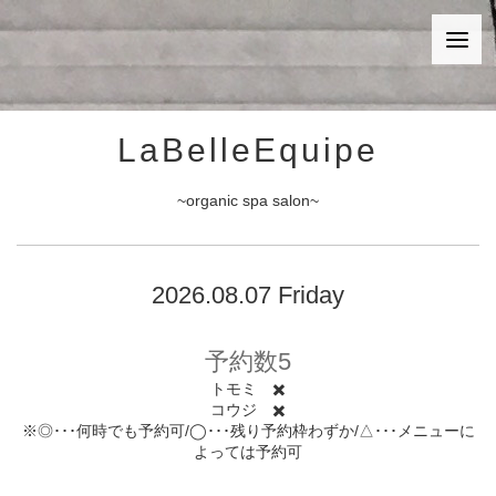
LaBelleEquipe
~organic spa salon~
2026.08.07 Friday
予約数5
トモミ ✖️
コウジ ✖️
※◎･･･何時でも予約可/◯･･･残り予約枠わずか/△･･･メニューに
よっては予約可