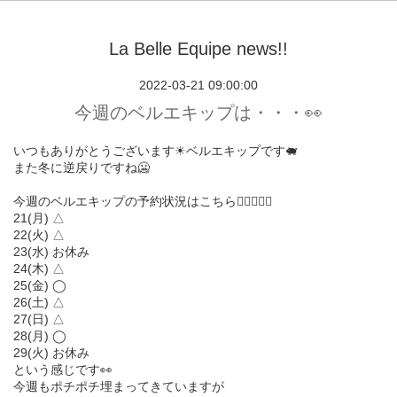
La Belle Equipe news!!
2022-03-21 09:00:00
今週のベルエキップは・・・👀
いつもありがとうございます☀︎ベルエキップです🐖
また冬に逆戻りですね🥶
今週のベルエキップの予約状況はこちら💁🏻‍♀️💁‍♂️
21(月) △
22(火) △
23(水) お休み
24(木) △
25(金) ◯
26(土) △
27(日) △
28(月) ◯
29(火) お休み
という感じです👀
今週もポチポチ埋まってきていますが