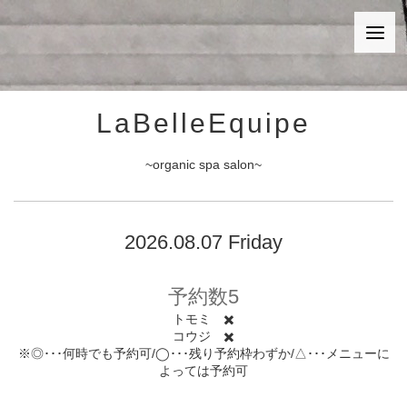
LaBelleEquipe
~organic spa salon~
2026.08.07 Friday
予約数5
トモミ ✖️
コウジ ✖️
※◎･･･何時でも予約可/◯･･･残り予約枠わずか/△･･･メニューに
よっては予約可