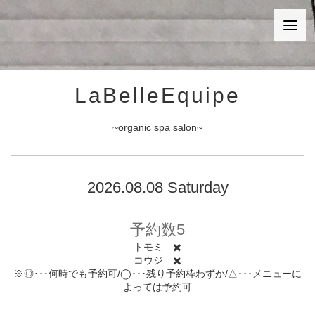
LaBelleEquipe
~organic spa salon~
2026.08.08 Saturday
予約数5
トモミ ✖️
コウジ ✖️
※◎･･･何時でも予約可/◯･･･残り予約枠わずか/△･･･メニューに
よっては予約可