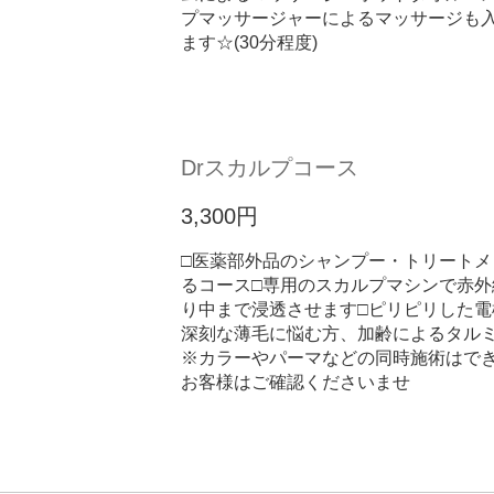
プマッサージャーによるマッサージも
ます☆(30分程度)
Drスカルプコース
3,300円
□医薬部外品のシャンプー・トリート
るコース□専用のスカルプマシンで赤外
り中まで浸透させます□ピリピリした電
深刻な薄毛に悩む方、加齢によるタル
※カラーやパーマなどの同時施術はで
お客様はご確認くださいませ