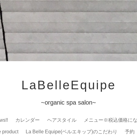
LaBelleEquipe
~organic spa salon~
ws!!
カレンダー
ヘアスタイル
メニュー※税込価格に
e product
La Belle Equipe(ベルエキップ)のこだわり
予約