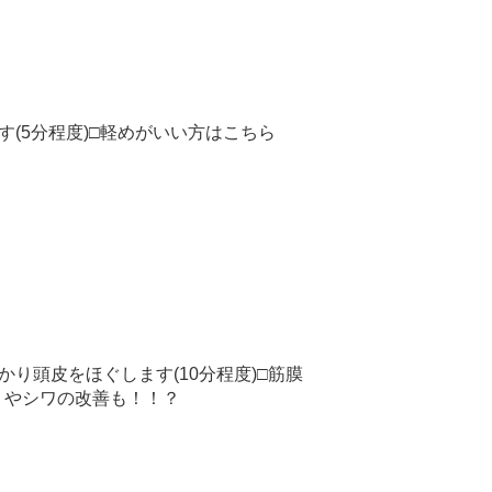
(5分程度)□軽めがいい方はこちら
り頭皮をほぐします(10分程度)□筋膜
ミやシワの改善も！！？