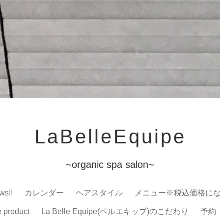
LaBelleEquipe
~organic spa salon~
ws!!
カレンダー
ヘアスタイル
メニュー※税込価格に
e product
La Belle Equipe(ベルエキップ)のこだわり
予約