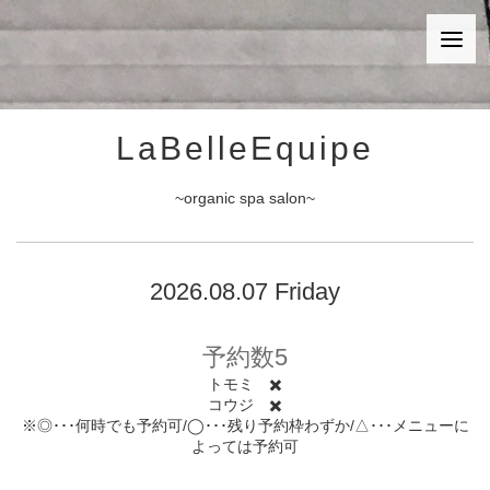
LaBelleEquipe
~organic spa salon~
2026.08.07 Friday
予約数5
トモミ ✖️
コウジ ✖️
※◎･･･何時でも予約可/◯･･･残り予約枠わずか/△･･･メニューに
よっては予約可