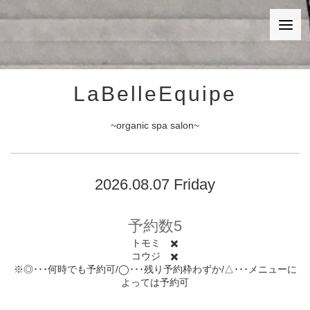
LaBelleEquipe
~organic spa salon~
2026.08.07 Friday
予約数5
トモミ ✖️
コウジ ✖️
※◎･･･何時でも予約可/◯･･･残り予約枠わずか/△･･･メニューに
よっては予約可