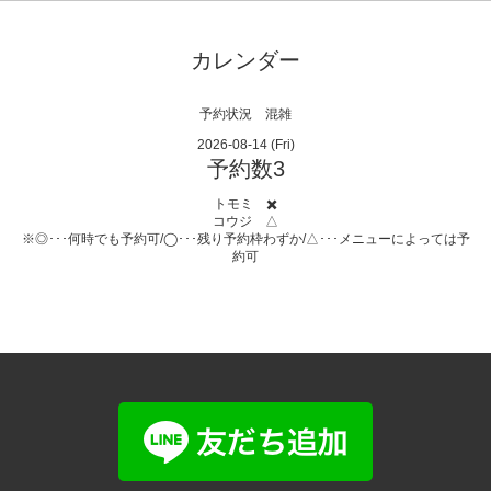
カレンダー
予約状況 混雑
2026-08-14 (Fri)
予約数3
トモミ ✖️
コウジ △
※◎･･･何時でも予約可/◯･･･残り予約枠わずか/△･･･メニューによっては予
約可