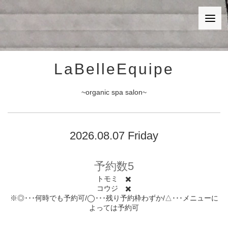
LaBelleEquipe
~organic spa salon~
2026.08.07 Friday
予約数5
トモミ ✖️
コウジ ✖️
※◎･･･何時でも予約可/◯･･･残り予約枠わずか/△･･･メニューに
よっては予約可