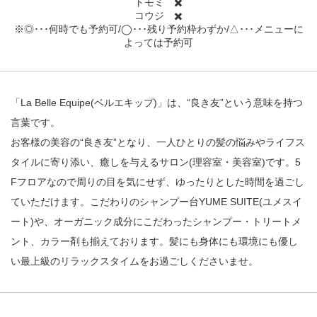
トモミ ✖️
コウジ ✖️
※◎･･･何時でも予約可/◯･･･残り予約枠わずか/△･･･メニューに
よっては予約可
「La Belle Equipe(ベルエキップ)」は、“良き友”という意味を持つ
言葉です。
お客様の美容の“良き友”となり、一人ひとりの髪の悩みやライフス
タイルに寄り添い、癒しを与えるサロン(理容室・美容室)です。5
Fフロアなので周りの目を気にせず、ゆったりとした時間を過ごし
ていただけます。こだわりのシャンプー台YUME SUITE(ユメスイ
ート)や、オーガニック成分にこだわったシャンプー・トリートメ
ント、カラー剤も揃えております。髪にも身体にも環境にも優し
い最上級のリラックスタイムをお過ごしくださいませ。