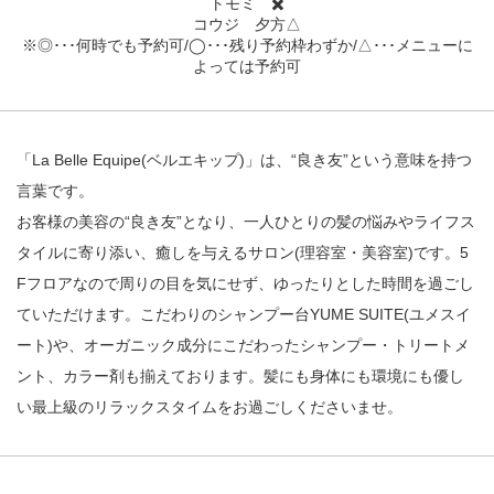
トモミ ✖️
コウジ 夕方△
※◎･･･何時でも予約可/◯･･･残り予約枠わずか/△･･･メニューに
よっては予約可
「La Belle Equipe(ベルエキップ)」は、“良き友”という意味を持つ
言葉です。
お客様の美容の“良き友”となり、一人ひとりの髪の悩みやライフス
タイルに寄り添い、癒しを与えるサロン(理容室・美容室)です。5
Fフロアなので周りの目を気にせず、ゆったりとした時間を過ごし
ていただけます。こだわりのシャンプー台YUME SUITE(ユメスイ
ート)や、オーガニック成分にこだわったシャンプー・トリートメ
ント、カラー剤も揃えております。髪にも身体にも環境にも優し
い最上級のリラックスタイムをお過ごしくださいませ。