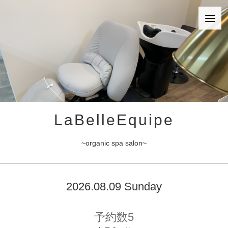
LaBelleEquipe
~organic spa salon~
2026.08.09 Sunday
予約数5