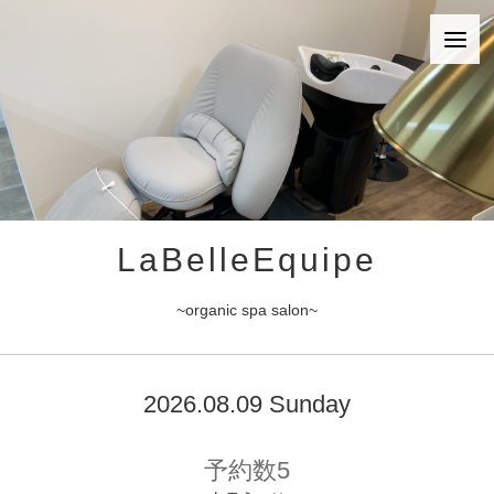
LaBelleEquipe
~organic spa salon~
2026.08.09 Sunday
予約数5