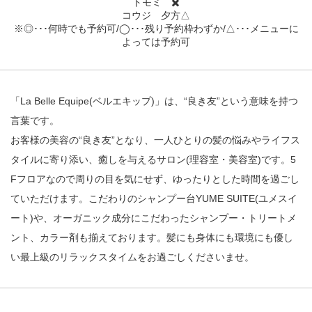
トモミ ✖️
コウジ 夕方△
※◎･･･何時でも予約可/◯･･･残り予約枠わずか/△･･･メニューに
よっては予約可
「La Belle Equipe(ベルエキップ)」は、“良き友”という意味を持つ
言葉です。
お客様の美容の“良き友”となり、一人ひとりの髪の悩みやライフス
タイルに寄り添い、癒しを与えるサロン(理容室・美容室)です。5
Fフロアなので周りの目を気にせず、ゆったりとした時間を過ごし
ていただけます。こだわりのシャンプー台YUME SUITE(ユメスイ
ート)や、オーガニック成分にこだわったシャンプー・トリートメ
ント、カラー剤も揃えております。髪にも身体にも環境にも優し
い最上級のリラックスタイムをお過ごしくださいませ。