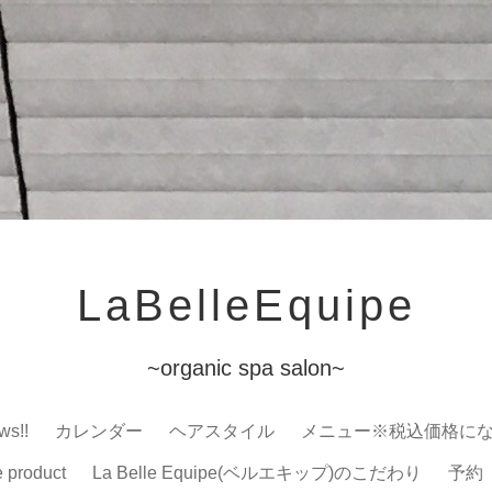
LaBelleEquipe
~organic spa salon~
ws!!
カレンダー
ヘアスタイル
メニュー※税込価格に
e product
La Belle Equipe(ベルエキップ)のこだわり
予約