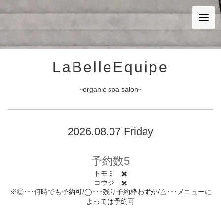
LaBelleEquipe
~organic spa salon~
2026.08.07 Friday
予約数5
トモミ ✖️
コウジ ✖️
※◎･･･何時でも予約可/◯･･･残り予約枠わずか/△･･･メニューに
よっては予約可