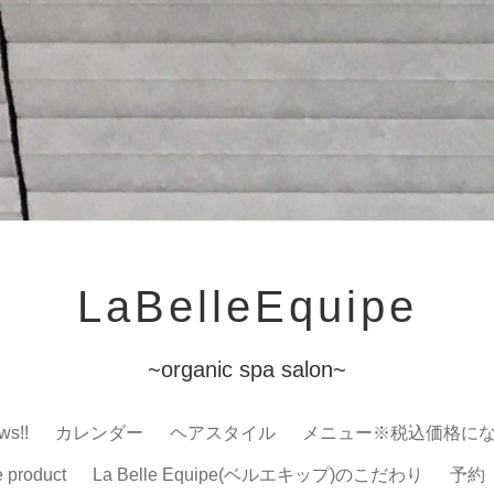
LaBelleEquipe
~organic spa salon~
ws!!
カレンダー
ヘアスタイル
メニュー※税込価格に
e product
La Belle Equipe(ベルエキップ)のこだわり
予約