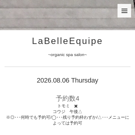
LaBelleEquipe
~organic spa salon~
2026.08.06 Thursday
予約数4
トモミ ✖️
コウジ 午後△
※◎･･･何時でも予約可/◯･･･残り予約枠わずか/△･･･メニューに
よっては予約可