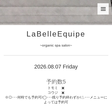
LaBelleEquipe
~organic spa salon~
2026.08.07 Friday
予約数5
トモミ ✖️
コウジ ✖️
※◎･･･何時でも予約可/◯･･･残り予約枠わずか/△･･･メニューに
よっては予約可