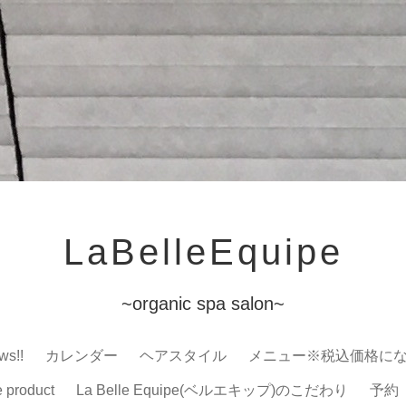
LaBelleEquipe
~organic spa salon~
ws!!
カレンダー
ヘアスタイル
メニュー※税込価格に
e product
La Belle Equipe(ベルエキップ)のこだわり
予約