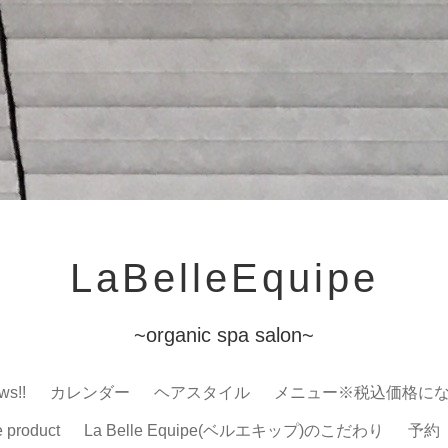
LaBelleEquipe
~organic spa salon~
ws!!
カレンダー
ヘアスタイル
メニュー※税込価格に
e product
La Belle Equipe(ベルエキップ)のこだわり
予約