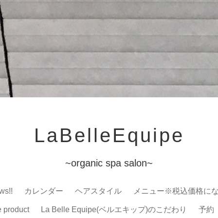
LaBelleEquipe
~organic spa salon~
ws!!
カレンダー
ヘアスタイル
メニュー※税込価格に
e product
La Belle Equipe(ベルエキップ)のこだわり
予約