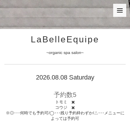
LaBelleEquipe
~organic spa salon~
2026.08.08 Saturday
予約数5
トモミ ✖️
コウジ ✖️
※◎･･･何時でも予約可/◯･･･残り予約枠わずか/△･･･メニューに
よっては予約可