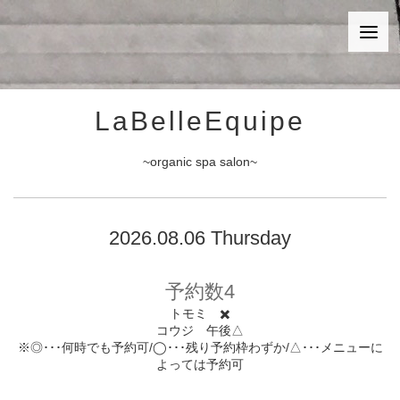
LaBelleEquipe
~organic spa salon~
2026.08.06 Thursday
予約数4
トモミ ✖️
コウジ 午後△
※◎･･･何時でも予約可/◯･･･残り予約枠わずか/△･･･メニューに
よっては予約可