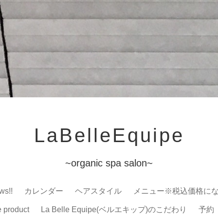
LaBelleEquipe
~organic spa salon~
ws!!
カレンダー
ヘアスタイル
メニュー※税込価格に
e product
La Belle Equipe(ベルエキップ)のこだわり
予約