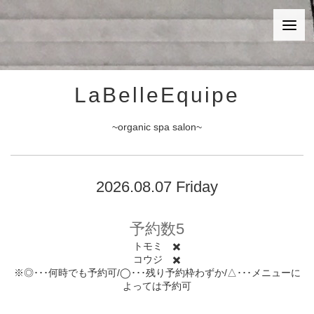
LaBelleEquipe
~organic spa salon~
2026.08.07 Friday
予約数5
トモミ ✖️
コウジ ✖️
※◎･･･何時でも予約可/◯･･･残り予約枠わずか/△･･･メニューに
よっては予約可