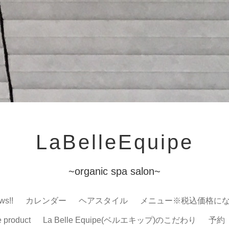
LaBelleEquipe
~organic spa salon~
ws!!
カレンダー
ヘアスタイル
メニュー※税込価格に
e product
La Belle Equipe(ベルエキップ)のこだわり
予約