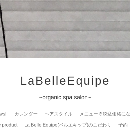
LaBelleEquipe
~organic spa salon~
ws!!
カレンダー
ヘアスタイル
メニュー※税込価格に
e product
La Belle Equipe(ベルエキップ)のこだわり
予約