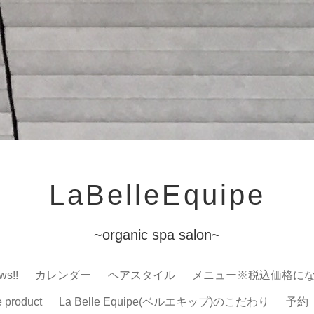
LaBelleEquipe
~organic spa salon~
ws!!
カレンダー
ヘアスタイル
メニュー※税込価格に
e product
La Belle Equipe(ベルエキップ)のこだわり
予約